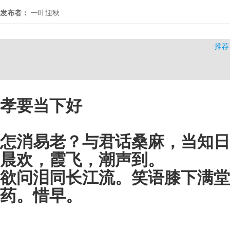
发布者：
一叶迎秋
推荐
孝要当下好
怎消易老？与君话桑麻，当知
晨欢，霞飞，潮声到。
欲问泪同长江流。笑语膝下满堂
药。惜早。