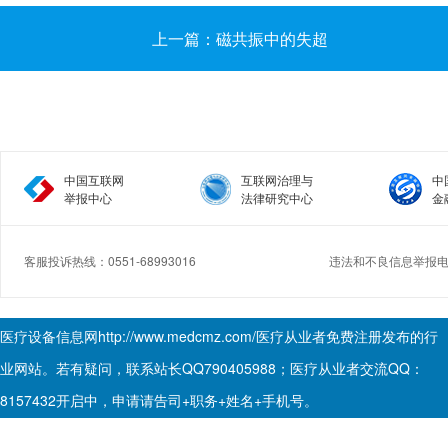
上一篇：磁共振中的失超
中国互联网
互联网治理与
中
举报中心
法律研究中心
金
客服投诉热线：0551-68993016
违法和不良信息举报电话：
Copyright © 2017.Medcmz All rights reserved.
医疗设备信息网
http://www.medcmz.com/
医疗从业者免费注册发布的行
业网站。若有疑问，联系站长QQ790405988；医疗从业者交流QQ：
8157432开启中，申请请告司+职务+姓名+手机号。
皖ICP备2021004875号-1
公安备案号:34019102000915