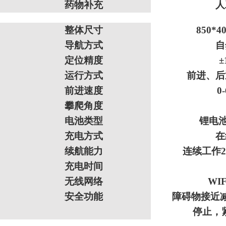
药物补充
人
整体尺寸
850*4
导航方式
自
定位精度
±
运行方式
前进、后
前进速度
0
攀爬角度
电池类型
锂电池
充电方式
在
续航能力
连续工作2H
充电时间
无线网络
WIF
安全功能
障碍物接近
停止，