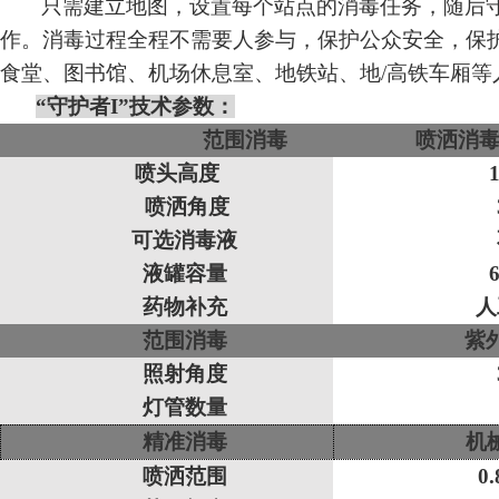
只需建立地图，设置每个站点的消毒任务，随后
作。消毒过程全程不需要人参与，保护公众安全，保
食堂、图书馆、机场休息室、地铁站、地
/高铁车厢
“守护者I”技术参数：
范围消毒 喷洒消毒
喷头高度
喷洒角度
可选消毒液
液罐容量
药物补充
人
范围消毒
紫
照射角度
灯管数量
精准消毒
机
喷洒范围
0.