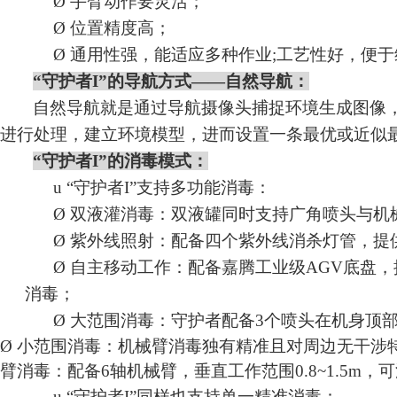
Ø
手臂动作要灵活
；
Ø
位置精度高
；
Ø
通用性强，能适应多种作业
;工艺性好，便
“守护者I”的导航方式——自然导航：
自然导航就是通过导航摄像头捕捉环境生成图像
进行处理，建立环境模型，进而设置一条最优或近似
“守护者I”的消毒模式：
u
“守护者I”支持多功能消毒：
Ø
双液灌消毒：双液罐同时支持广角喷头与机
Ø
紫外线照射：配备四个紫外线消杀灯管，提
Ø
自主移动工作：配备嘉腾工业级
AGV底盘
消毒；
Ø
大范围消毒：守护者配备
3个喷头在机身顶
Ø
小范围消毒：机械臂消毒独有精准且对周边无干涉
臂消毒：配备
6轴机械臂，垂直工作范围0.8~1.
u
“守护者I”同样也支持单一精准消毒：