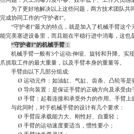
为了更好地解决以上这些问题，两方技术团队共
完成协同工作的“守护者I”。
“守护者I”
最大的特点，就是加入了机械手臂这个
能完美塞进设备里，而且能在平稳行进中消毒，这也
“守护者I”的机械手臂：
机械
手臂一般有
3个运动:
伸缩
、旋转和升降。实
爪抓取工件的最大重量，以及手臂本身的重量等。
手臂由以下几部分组成
:
Ø
运动元件
：
如油缸、
气缸
、
齿条
、
凸轮
等是
Ø
导向
装置
：
是保证手臂的正确方向及承受由
Ø
手臂
：
起着连接和承受外力的作用。手臂上
与此同时，对于机械手臂的设计有几个要求：
Ø
手臂应承载能力大、刚性好、自重轻
；
Ø
手臂的运动速度要适当，惯性要小
；