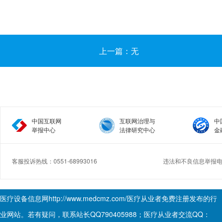
上一篇：无
中国互联网
互联网治理与
中
举报中心
法律研究中心
金
客服投诉热线：0551-68993016
违法和不良信息举报电话：
Copyright © 2017.Medcmz All rights reserved.
医疗设备信息网
http://www.medcmz.com/
医疗从业者免费注册发布的行
业网站。若有疑问，联系站长QQ790405988；医疗从业者交流QQ：