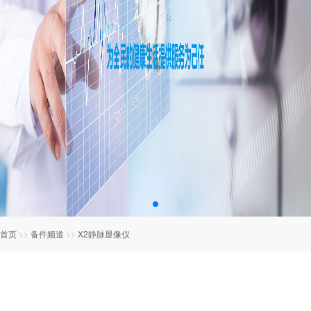
首页
>>
备件频道
>>
X2静脉显像仪