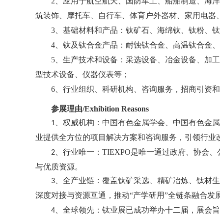
2
、
应用于航空航天、国防军工、船舶制造、海洋
筑装饰、摩托车、自行车、体育户外器材、家用电器
3
、基础材料和产品：钛矿石、海绵钛、钛粉、钛
4
、钛及钛合金产品：耐蚀钛合金、高温钛合金、
5
、生产技术和设备：采选设备、冶金设备、加工
型
技术
设备、仪器仪表等；
6
、行业组织、科研机构、咨询服务，招商引资和
参展理由
/
Exhibition
Reasons
、
1
权威机构：
中国有色金属学会、
中国有色金属
业提供全方位的项目解决方案和咨询服务，
引领行业
、
TIEXPO
、
、
2
行业唯一：
是唯一通过政府
协会
与优质
资源。
、全产业链：覆盖
钛
选
精矿
生
3
矿采
、
冶炼、钛材
对接
推动
“
”
融合发
深度
与资源互通，
产学研用
全链条
、
钛业展
4
全球领先：
已成功举办
十二届
，展会旨