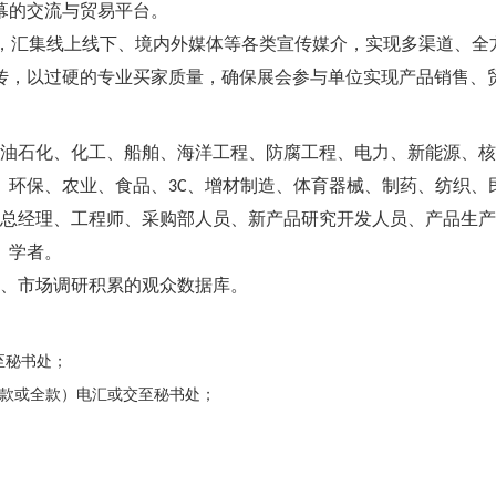
幕的交流与贸易平台。
媒体等各类
媒介，实现多渠道、全
，汇集线上线下、境内外
宣传
会参与单位
产品销售、
传，以过硬的专业买家质量，确保展
实现
防腐工程、
新
油石化、化工、船舶、海洋工程、
电力、
能源、核
、环保、农业、食品、
、增材制造、
3C
体育器械、制药、纺织、
总经理、工程师、
产品生产
采购部人员、新产品研究开发人员、
、学者。
、市场调研
积累的观众数据库。
至秘书处；
款或全款）电汇或交至秘书处；