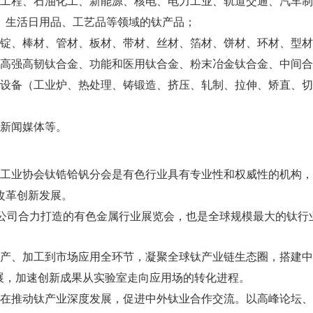
新
、
工程、石油化工、
能源
核电、电力工业、轨道交通、汽车制
、生活日用品、工艺品等领域的钛产品；
箔材、
锭、棒材、管材、板材、带材、丝材、
饼材、环材、型材
中间合
高强高韧钛合金、功能和医用钛合金、粉末冶金钛合金、
设备（工业炉、热处理、铸锻造、挤压、轧制、拉伸、矫直、切
新闻媒体等。
的
工业协会钛锆铪
钒
分会是有色行业具有专业性和权威性
机构，
改革创新发展。
公司合力打造的有色金属行业展览会，也是全球规模最大的钛行
产、
市场
，凝聚全球钛产业链生态圈，
中
加工到
应用全环节
搭建
展，
走
的转化进程
加速创新成果从实验室
向应用场
。
在推动钛产业深度发展，促进中外钛业合作交流。以高峰论坛、