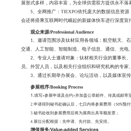
展形式多样，内容丰富，为全球供需双方提供永不落
、全网推广：
TIEXPO
信息
5
依托庞大的数据
资源
进行
会还将搭乘互联网时代崛起的新媒体快车
深度宣
观众来源
/
Professional Audience
、
各
1
邀请范围涉及钛材应用
领域：航空航天、石
交通、人工智能、智能制造、电子信息、通信、光电
、
2
专业人士邀请对象：钛材相关行业的董事长、
、外贸人员，
员
以及
相关行业组织和研究机构的专家
、
通过长期
举办展会、论坛活动，以及媒体宣传
3
参展程序
/
Booking Process
1.
填写
参展申请及合约
并加盖公章邮件、传真或邮寄
«
»
2.
申请得到秘书处确认后，七日内将参展费用（
预付
50%
3.
秘书处收到参展费用后将为展商出具等额发票；
4.
展位分配根据：先申请、先付款、先安排。
Value-added Services
增值服务
/