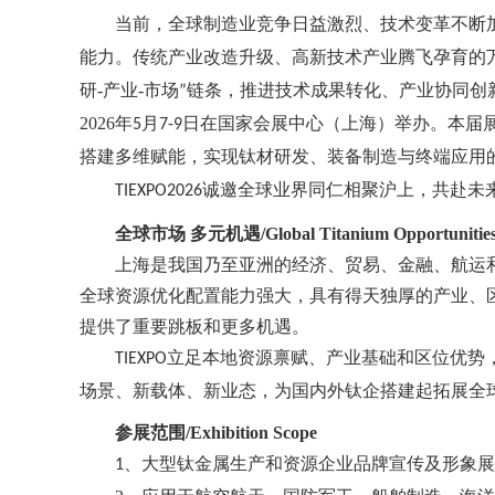
当前，全球制造业竞争日益激烈、技术变革不断
能力。传统产业改造升级、高新技术产业腾飞孕育的
研
-
-
市场
链条，推进技术成果转化、产业协同创
产业
”
2026
年
月
日在国家会展中心（上海）举办。本届
5
7-9
搭建多维赋能，实现钛材研发、装备制造与终端应用
诚邀全球业界同仁
相
共赴未
TIEXPO2026
聚沪上，
全球市场
多元机遇
/
Global Titanium Opportunitie
上海是我国乃至亚洲的经济、贸易、金融、航运
全球资源优化配置能力强大，具有得天独厚的产业、
提供了重要跳板和更多机遇。
立足本地资源禀赋、产业基础和区位优势
TIEXPO
场景、新载体、新业态，为国内外钛企搭建起拓展全
参展范围
/
Exhibition Scope
、
型钛
和资源企业
1
大
金属生产
品牌宣传及形象展