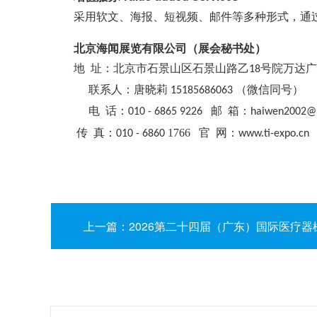
采用软文、海报、短视频、邮件等多种形式，通
北京海闻展览有限公司（展会秘书处）
址：北京市石景山区石景山路乙
号院万达广
地
18
唐晓莉
（微信同号）
联系人：
15185686063
电
话：
邮
箱：
010
-
686
5
9226
haiwen2002@
传
真：
1766
010
-
6860
官
网：
www.ti-expo.cn
上一篇：2026第二十四届（广东）国际医疗器