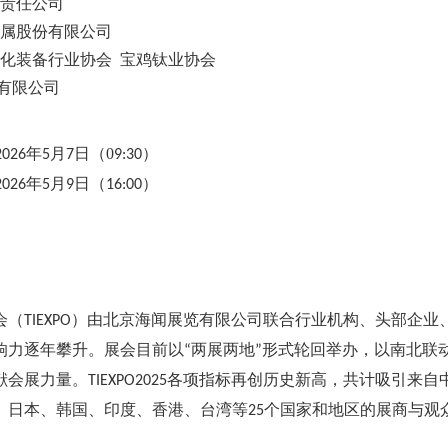
责任公司
属股份有限公司
化装备行业协会
宝鸡钛业协会
有限公司
年
月
日（
0
）
2026
5
7
9:30
年
月
日（
）
2026
5
9
16:00
会（
）由北京海闻展览有限公司联合行业机构、头部企业
TIEXPO
响力逐年攀升。展会目前以
两展两地
形式轮回举办，以南北联
“
”
献会展力量。
各项指标再创历史新高，共计吸引来自
TIEXPO2025
、日本、韩国、印度、香港、台湾等
个国家和地区的展商与观
25