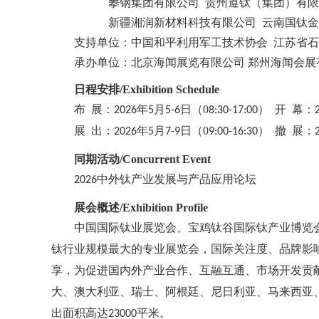
攀钢集团有限公司
贵州遵钛（集团）有限
新疆湘润新材料科技有限公司
云南国钛金
支持单位：中国和平利用军工技术协会
江苏省石
承办单位：北京海闻展览有限公司
郑州海闻会展
日程安排
/
Exhibition Schedule
布
展：
年
月
日（
0
） 开 幕：
2026
5
5-6
8:30-17:00
展
出：
年
月
日（
0
） 撤 展：
2026
5
7-9
9:00-16:30
同期活动
/
Concurrent Event
中外钛产业发展与产品应用论坛
2026
展会概述
/
Exhibition Profile
中国国际钛业展览会、宝鸡钛谷国际钛产业博览
钛行业规模最大的专业展览会，国际关注度、品牌影
享，为促进国内外产业合作、互融互通、市场开发贡
大、澳大利亚、瑞士、阿根廷、尼日利亚、马来西亚
出面积高达
平米。
23000