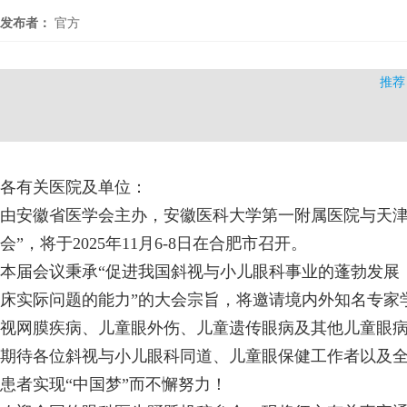
发布者：
官方
推荐
各有关医院及单位：
由
安徽省
医学会主办，安徽医科大学第一附属医院
与
天
会
”
，
将于
2025年11月6-8日在
合肥市
召开。
本届会议秉承
“促进我国斜视与小儿眼科事业的蓬勃发展
床实际问题的能力
”的大会宗旨
，
将邀请境内外知名专家
视网膜疾病、儿童眼外伤、儿童遗传眼病及其他儿童眼
期待各位斜视与小儿眼科同道、儿童眼保健工作者以及
患者实现
“中国梦”而不懈努力！