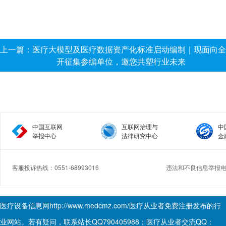
上一篇：医疗大模型及医疗数据资产化标准启动编制｜现面向全
开征集参编单位，邀您共塑行业未来
中国互联网
互联网治理与
中
举报中心
法律研究中心
金
客服投诉热线：0551-68993016
违法和不良信息举报电话：
Copyright © 2017.Medcmz All rights reserved.
医疗设备信息网
http://www.medcmz.com/
医疗从业者免费注册发布的行
业网站。若有疑问，联系站长QQ790405988；医疗从业者交流QQ：