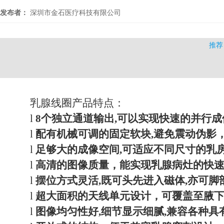
发布者：
深圳市金石医疗科技有限公司
推荐
乳腺线圈产品特点：
l
8个独立通道输出,可以实现快速的并行
l
配有机械可调的固定软块
,避免震动伪影
l
足够大的成像空间
,可适应不同尺寸的乳
l
高清的图像质量，能实现乳腺病灶的
快
l
摆位方式灵活
,既可头先进入磁体,亦可
l
超大面积的天线单元设计，可覆盖至腋
l
图像均匀性好
,细节显示细腻,兼容各种