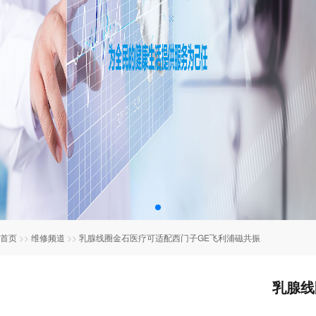
首页
>>
维修频道
>>
乳腺线圈金石医疗可适配西门子GE飞利浦磁共振
乳腺线