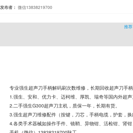
发布者：
微信13838219700
推荐
专业强生超声刀手柄解码刷次数维修，长期回收超声刀手柄
1.强生、安和、优力卡、迈柯维、厚凯、瑞奇等国内外超
2.二手强生G300超声刀主机，质保一年，长期有货。
3.强生超声刀维修配件（按键，刀芯，手柄电缆，护套，
4.各类手术器械如操作手件、镜鞘、异物钳、活检钳、肾
手机（微信）13838219700耿工。